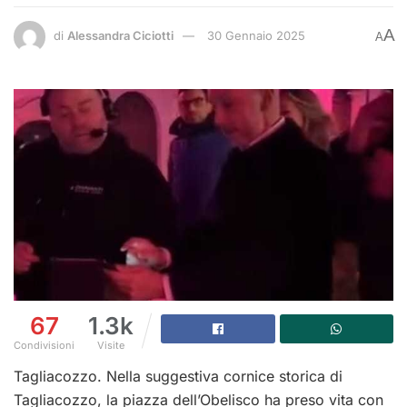
A
di
Alessandra Ciciotti
30 Gennaio 2025
A
67
1.3k
Condivisioni
Visite
Tagliacozzo. Nella suggestiva cornice storica di
Tagliacozzo, la piazza dell’Obelisco ha preso vita con