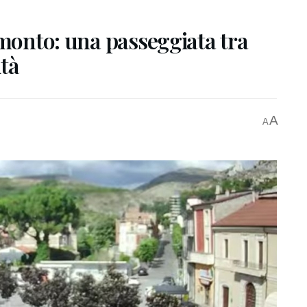
amonto: una passeggiata tra
ità
A
A