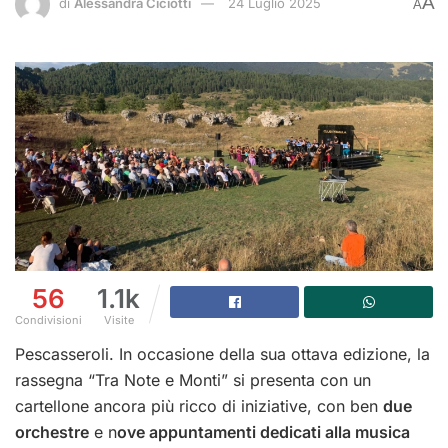
A
di
Alessandra Ciciotti
24 Luglio 2025
A
56
1.1k
Condivisioni
Visite
Pescasseroli. In occasione della sua ottava edizione, la
rassegna “Tra Note e Monti” si presenta con un
cartellone ancora più ricco di iniziative, con ben
due
orchestre
e n
ove appuntamenti dedicati alla musica