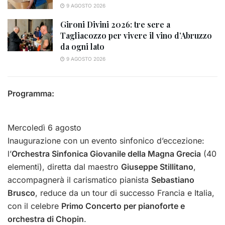
9 AGOSTO 2026
Gironi Divini 2026: tre sere a
Tagliacozzo per vivere il vino d’Abruzzo
da ogni lato
9 AGOSTO 2026
Programma:
Mercoledì 6 agosto
Inaugurazione con un evento sinfonico d’eccezione:
l’
Orchestra Sinfonica Giovanile della Magna Grecia
(40
elementi), diretta dal maestro
Giuseppe Stillitano
,
accompagnerà il carismatico pianista
Sebastiano
Brusco
, reduce da un tour di successo Francia e Italia,
con il celebre
Primo Concerto per pianoforte e
orchestra di Chopin
.