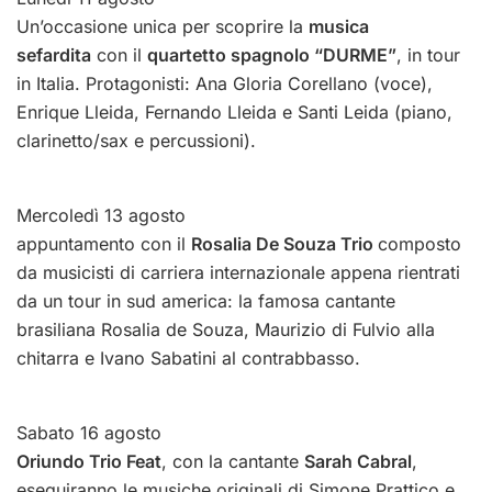
Un’occasione unica per scoprire la
musica
sefardita
con il
quartetto spagnolo “DURME”
, in tour
in Italia. Protagonisti: Ana Gloria Corellano (voce),
Enrique Lleida, Fernando Lleida e Santi Leida (piano,
clarinetto/sax e percussioni).
Mercoledì 13 agosto
appuntamento con il
Rosalia De Souza Trio
composto
da musicisti di carriera internazionale appena rientrati
da un tour in sud america: la famosa cantante
brasiliana Rosalia de Souza, Maurizio di Fulvio alla
chitarra e Ivano Sabatini al contrabbasso.
Sabato 16 agosto
Oriundo Trio Feat
, con la cantante
Sarah Cabral
,
eseguiranno le musiche originali di Simone Prattico e