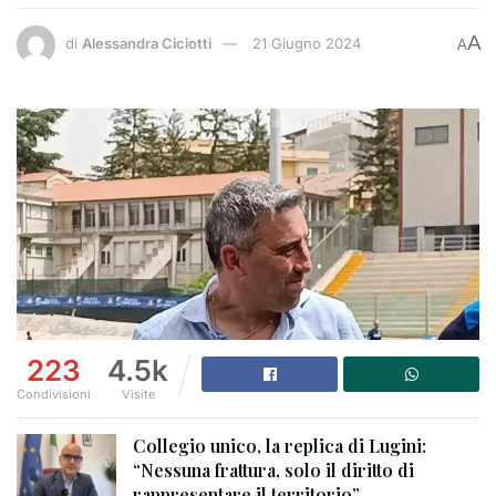
A
di
Alessandra Ciciotti
21 Giugno 2024
A
223
4.5k
Condivisioni
Visite
Collegio unico, la replica di Lugini:
“Nessuna frattura, solo il diritto di
rappresentare il territorio”