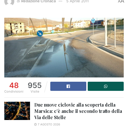
A
di
Redazione Cronaca
5 Aprile 2011
A
48
955
Condivisioni
Visite
Due nuove ciclovie alla scoperta della
Marsica: c’è anche il secondo tratto della
Via delle Stelle
7 AGOSTO 2026