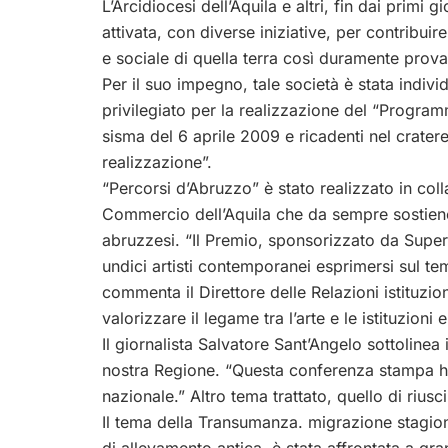
L’Arcidiocesi dell’Aquila e altri, fin dai primi 
attivata, con diverse iniziative, per contribui
e sociale di quella terra così duramente prova
Per il suo impegno, tale società è stata indiv
privilegiato per la realizzazione del “Program
sisma del 6 aprile 2009 e ricadenti nel crater
realizzazione”.
“Percorsi d’Abruzzo” è stato realizzato in co
Commercio dell’Aquila che da sempre sostien
abruzzesi. “Il Premio, sponsorizzato da Supere
undici artisti contemporanei esprimersi sul tem
commenta il Direttore delle Relazioni istituzio
valorizzare il legame tra l’arte e le istituzio
Il giornalista Salvatore Sant’Angelo sottolinea i
nostra Regione. “Questa conferenza stampa ha
nazionale.” Altro tema trattato, quello di riusc
Il tema della Transumanza. migrazione stagiona