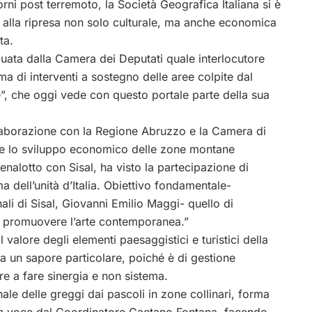
giorni post terremoto, la Società Geografica Italiana si è
re alla ripresa non solo culturale, ma anche economica
ta.
iduata dalla Camera dei Deputati quale interlocutore
ma di interventi a sostegno delle aree colpite dal
e”, che oggi vede con questo portale parte della sua
llaborazione con la Regione Abruzzo e la Camera di
e lo sviluppo economico delle zone montane
nalotto con Sisal, ha visto la partecipazione di
a dell’unità d’Italia. Obiettivo fondamentale-
nali di Sisal, Giovanni Emilio Maggi- quello di
ni e promuovere l’arte contemporanea.”
l valore degli elementi paesaggistici e turistici della
 un sapore particolare, poiché è di gestione
ire a fare sinergia e non sistema.
le delle greggi dai pascoli in zone collinari, forma