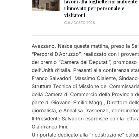
lavori alla biglietteria: ambiente
rinnovato per personale e
visitatori
6 AGOSTO 2026
Avezzano. Nasce questa mattina, preso la Sala
“Percorsi D’Abruzzo”, realizzato con i proventi
del premio “Camera dei Deputati”, promosso 
dell’Unità d’Italia. Presenti alla conferenza s
Franco Salvadori, Massimo Cialente, Sindaco d
Struttura Tecnica di Missione del Commissariat
della Camera di Commercio della Provincia dell’
parte di Giovanni Emilio Maggi, Direttore delle 
giornalista, e Annalisa D’ascenzo, coordinatore
Il Presidente Salvadori esordisce con la lett
Gianfranco Fini.
Un portale dedicato alla “ricostruzione” cultur