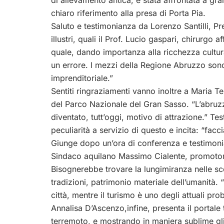
di allevamento antica, è stata affrontata a g
chiaro riferimento alla presa di Porta Pia.
Saluto e testimonianza da Lorenzo Santilli, P
illustri, quali il Prof. Lucio gaspari, chirurgo 
quale, dando importanza alla ricchezza cultural
un errore. I mezzi della Regione Abruzzo son
imprenditoriale.”
Sentiti ringraziamenti vanno inoltre a Maria Te
del Parco Nazionale del Gran Sasso. “L’abruzz
diventato, tutt’oggi, motivo di attrazione.” Te
peculiarità a servizio di questo e incita: “fa
Giunge dopo un’ora di conferenza e testimonian
Sindaco aquilano Massimo Cialente, promotore
Bisognerebbe trovare la lungimiranza nelle sce
tradizioni, patrimonio materiale dell’umanità. 
città, mentre il turismo è uno degli attuali pro
Annalisa D’Ascenzo,infine, presenta il portale tr
terremoto, e mostrando in maniera sublime gli i