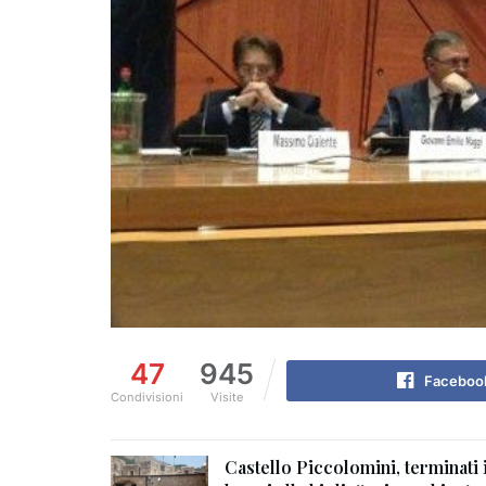
47
945
Faceboo
Condivisioni
Visite
Castello Piccolomini, terminati 