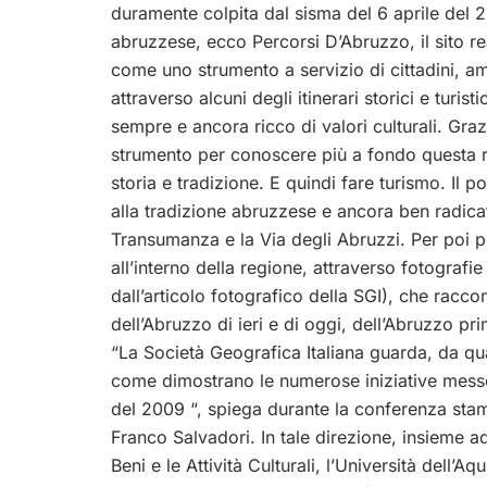
duramente colpita dal sisma del 6 aprile del 20
abruzzese, ecco Percorsi D’Abruzzo, il sito re
come uno strumento a servizio di cittadini, amm
attraverso alcuni degli itinerari storici e turisti
sempre e ancora ricco di valori culturali. Graz
strumento per conoscere più a fondo questa
storia e tradizione. E quindi fare turismo. Il po
alla tradizione abruzzese e ancora ben radicat
Transumanza e la Via degli Abruzzi. Per poi pr
all’interno della regione, attraverso fotografi
dall’articolo fotografico della SGI), che racco
dell’Abruzzo di ieri e di oggi, dell’Abruzzo pr
“La Società Geografica Italiana guarda, da qu
come dimostrano le numerose iniziative messe
del 2009 “, spiega durante la conferenza stamp
Franco Salvadori. In tale direzione, insieme ad a
Beni e le Attività Culturali, l’Università dell’A