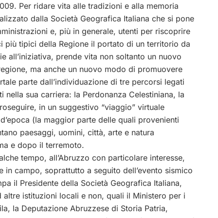
09. Per ridare vita alle tradizioni e alla memoria
alizzato dalla Società Geografica Italiana che si pone
inistrazioni e, più in generale, utenti per riscoprire
ci più tipici della Regione il portato di un territorio da
ie all’iniziativa, prende vita non soltanto un nuovo
 regione, ma anche un nuovo modo di promuovere
rtale parte dall’individuazione di tre percorsi legati
i nella sua carriera: la Perdonanza Celestiniana, la
oseguire, in un suggestivo “viaggio” virtuale
e d’epoca (la maggior parte delle quali provenienti
ntano paesaggi, uomini, città, arte e natura
ima e dopo il terremoto.
alche tempo, all’Abruzzo con particolare interesse,
 in campo, soprattutto a seguito dell’evento sismico
a il Presidente della Società Geografica Italiana,
ltre istituzioni locali e non, quali il Ministero per i
quila, la Deputazione Abruzzese di Storia Patria,