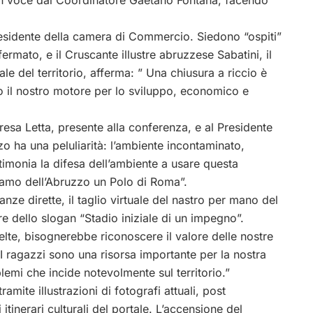
ran voce dal Coordinatore Gaetano Fontana, facendo
residente della camera di Commercio. Siedono “ospiti”
affermato, e il Cruscante illustre abruzzese Sabatini, il
e del territorio, afferma: ” Una chiusura a riccio è
o il nostro motore per lo sviluppo, economico e
resa Letta, presente alla conferenza, e al Presidente
o ha una peluliarità: l’ambiente incontaminato,
stimonia la difesa dell’ambiente a usare questa
cciamo dell’Abruzzo un Polo di Roma”.
ze dirette, il taglio virtuale del nastro per mano del
 dello slogan “Stadio iniziale di un impegno”.
lte, bisognerebbe riconoscere il valore delle nostre
“I ragazzi sono una risorsa importante per la nostra
blemi che incide notevolmente sul territorio.”
amite illustrazioni di fotografi attuali, post
tinerari culturali del portale. L’accensione del