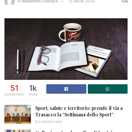
A
di
Redazione Cronaca
13 Aprile 2020
A
51
1k
Condivisioni
Visite
Sport, salute e territorio: prende il via a
Trasacco la “Settimana dello Sport”
5 AGOSTO 2026