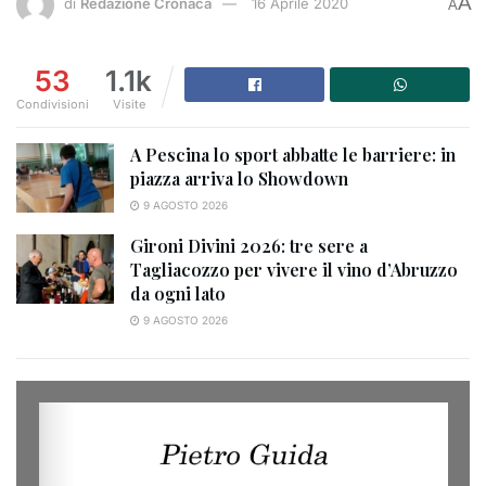
A
di
Redazione Cronaca
16 Aprile 2020
A
53
1.1k
Condivisioni
Visite
A Pescina lo sport abbatte le barriere: in
piazza arriva lo Showdown
9 AGOSTO 2026
Gironi Divini 2026: tre sere a
Tagliacozzo per vivere il vino d’Abruzzo
da ogni lato
9 AGOSTO 2026