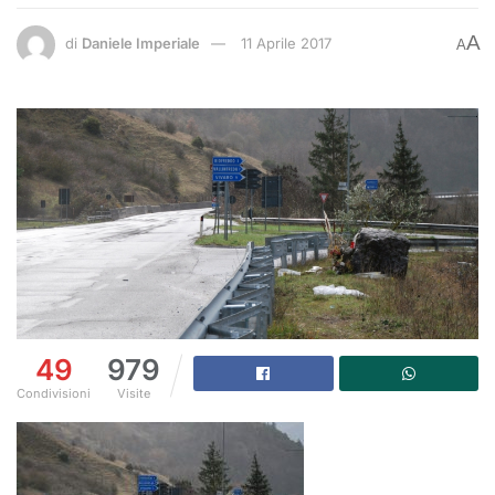
A
di
Daniele Imperiale
11 Aprile 2017
A
49
979
Condivisioni
Visite