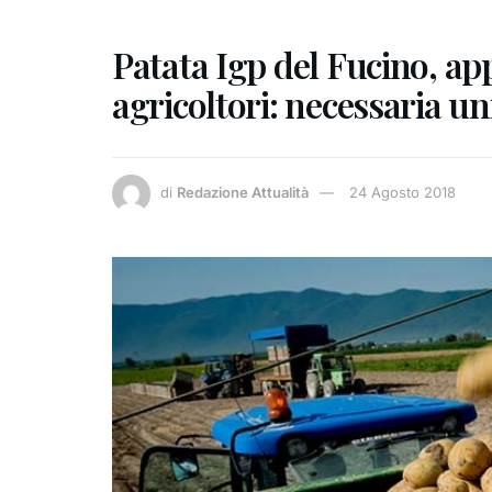
Patata Igp del Fucino, app
agricoltori: necessaria u
di
Redazione Attualità
24 Agosto 2018