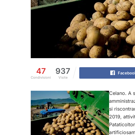
47
937
Faceboo
Condivisioni
Visite
Celano. A s
amministra
si riscontr
2019, attivi
Pataticolto
artificiosa