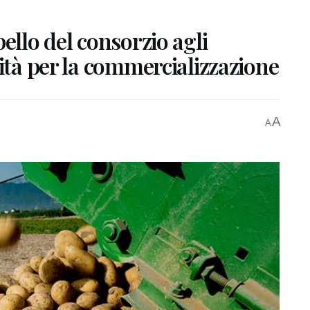
ello del consorzio agli
nità per la commercializzazione
A
A