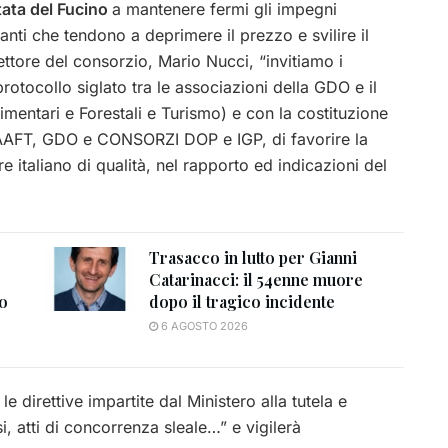
atata del Fucino
a mantenere fermi gli impegni
anti che tendono a deprimere il prezzo e svilire il
ettore del consorzio, Mario Nucci, “invitiamo i
otocollo siglato tra le associazioni della GDO e il
imentari e Forestali e Turismo) e con la costituzione
PAAFT, GDO e CONSORZI DOP e IGP, di favorire la
e italiano di qualità, nel rapporto ed indicazioni del
Trasacco in lutto per Gianni
Catarinacci: il 54enne muore
to
dopo il tragico incidente
6 AGOSTO 2026
e direttive impartite dal Ministero alla tutela e
, atti di concorrenza sleale…” e vigilerà