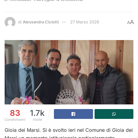
A
di
Alessandra Ciciotti
27 Marzo 2026
A
83
1.7k
Condivisioni
Visite
Gioia dei Marsi. Si è svolto ieri nel Comune di Gioia dei