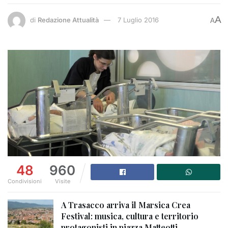
A
di
Redazione Attualità
7 Luglio 2016
A
48
960
Condivisioni
Visite
A Trasacco arriva il Marsica Crea
Festival: musica, cultura e territorio
protagonisti in piazza Matteotti