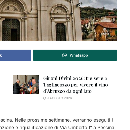
k
Whatsapp
Gironi Divini 2026: tre sere a
Tagliacozzo per vivere il vino
d’Abruzzo da ogni lato
9 AGOSTO 2026
Pescina. Nelle prossime settimane, verranno eseguiti i
zazione e riqualificazione di Via Umberto I° a Pescina.