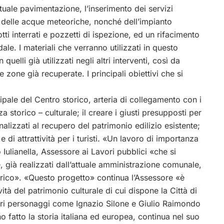
tuale pavimentazione, l’inserimento dei servizi
 delle acque meteoriche, nonché dell’impianto
tti interrati e pozzetti di ispezione, ed un rifacimento
le. I materiali che verranno utilizzati in questo
elli già utilizzati negli altri interventi, così da
e zone già recuperate. I principali obiettivi che si
ipale del Centro storico, arteria di collegamento con i
 storico – culturale; il creare i giusti presupposti per
inalizzati al recupero del patrimonio edilizio esistente;
i e di attrattività per i turisti. «Un lavoro di importanza
Iulianella, Assessore ai Lavori pubblici «che si
e, già realizzati dall’attuale amministrazione comunale,
rico». «Questo progetto» continua l’Assessore «è
vità del patrimonio culturale di cui dispone la Città di
ustri personaggi come Ignazio Silone e Giulio Raimondo
o fatto la storia italiana ed europea, continua nel suo