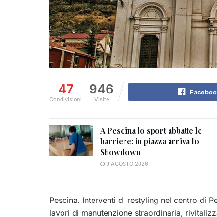
47
946
Faceboo
Condivisioni
Visite
A Pescina lo sport abbatte le
barriere: in piazza arriva lo
Showdown
9 AGOSTO 2026
Pescina. Interventi di restyling nel centro di 
lavori di manutenzione straordinaria, rivitaliz