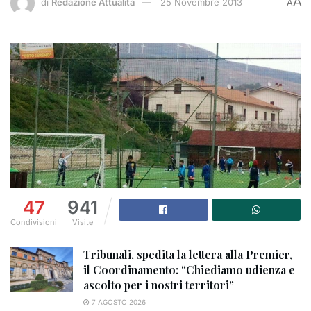
A
di
Redazione Attualità
25 Novembre 2013
A
47
941
Condivisioni
Visite
Tribunali, spedita la lettera alla Premier,
il Coordinamento: “Chiediamo udienza e
ascolto per i nostri territori”
7 AGOSTO 2026