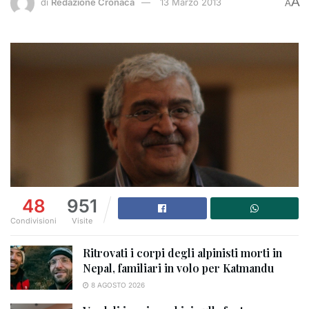
A
di
Redazione Cronaca
13 Marzo 2013
A
48
951
Condivisioni
Visite
Ritrovati i corpi degli alpinisti morti in
Nepal, familiari in volo per Katmandu
8 AGOSTO 2026