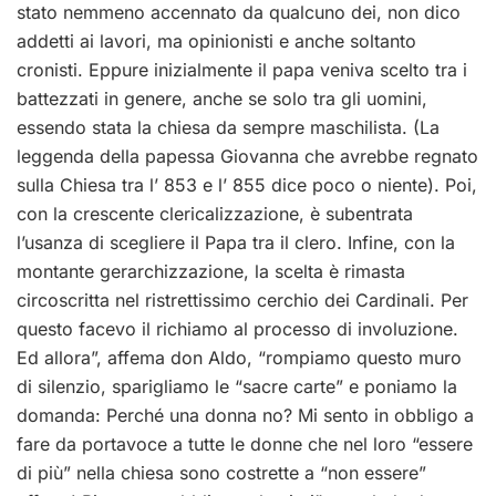
stato nemmeno accennato da qualcuno dei, non dico
addetti ai lavori, ma opinionisti e anche soltanto
cronisti. Eppure inizialmente il papa veniva scelto tra i
battezzati in genere, anche se solo tra gli uomini,
essendo stata la chiesa da sempre maschilista. (La
leggenda della papessa Giovanna che avrebbe regnato
sulla Chiesa tra l’ 853 e l’ 855 dice poco o niente). Poi,
con la crescente clericalizzazione, è subentrata
l’usanza di scegliere il Papa tra il clero. Infine, con la
montante gerarchizzazione, la scelta è rimasta
circoscritta nel ristrettissimo cerchio dei Cardinali. Per
questo facevo il richiamo al processo di involuzione.
Ed allora”, affema don Aldo, “rompiamo questo muro
di silenzio, sparigliamo le “sacre carte” e poniamo la
domanda: Perché una donna no? Mi sento in obbligo a
fare da portavoce a tutte le donne che nel loro “essere
di più” nella chiesa sono costrette a “non essere”