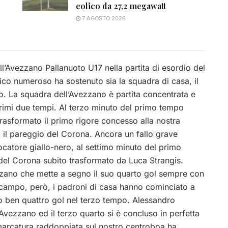
eolico da 27,2 megawatt
7 AGOSTO 2026
l’Avezzano Pallanuoto U17 nella partita di esordio del
co numeroso ha sostenuto sia la squadra di casa, il
o. La squadra dell’Avezzano è partita concentrata e
imi due tempi. Al terzo minuto del primo tempo
rasformato il primo rigore concesso alla nostra
il pareggio del Corona. Ancora un fallo grave
giocatore giallo-nero, al settimo minuto del primo
 del Corona subito trasformato da Luca Strangis.
zano che mette a segno il suo quarto gol sempre con
o campo, però, i padroni di casa hanno cominciato a
 ben quattro gol nel terzo tempo. Alessandro
l’Avezzano ed il terzo quarto si è concluso in perfetta
arcatura raddoppiata sul nostro centroboa ha