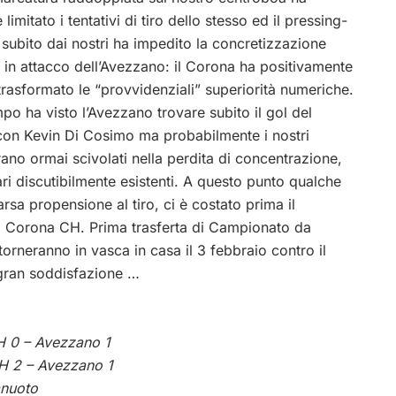
 limitato i tentativi di tiro dello stesso ed il pressing-
 subito dai nostri ha impedito la concretizzazione
i in attacco dell’Avezzano: il Corona ha positivamente
 trasformato le “provvidenziali” superiorità numeriche.
mpo ha visto l’Avezzano trovare subito il gol del
con Kevin Di Cosimo ma probabilmente i nostri
rano ormai scivolati nella perdita di concentrazione,
ari discutibilmente esistenti. A questo punto qualche
arsa propensione al tiro, ci è costato prima il
del Corona CH. Prima trasferta di Campionato da
torneranno in vasca in casa il 3 febbraio contro il
 gran soddisfazione …
H 0 – Avezzano 1
H 2 – Avezzano 1
anuoto