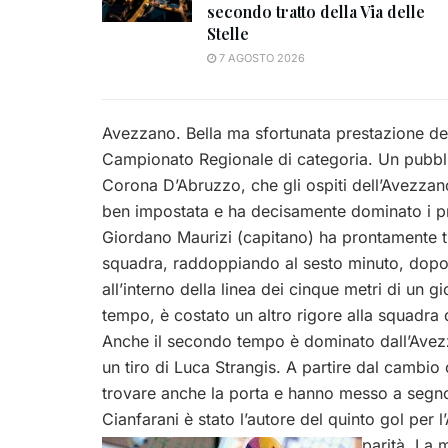
secondo tratto della Via delle
Stelle
7 AGOSTO 2026
Avezzano. Bella ma sfortunata prestazione del
Campionato Regionale di categoria. Un pubbli
Corona D’Abruzzo, che gli ospiti dell’Avezzan
ben impostata e ha decisamente dominato i pr
Giordano Maurizi (capitano) ha prontamente t
squadra, raddoppiando al sesto minuto, dopo 
all’interno della linea dei cinque metri di un 
tempo, è costato un altro rigore alla squadra
Anche il secondo tempo è dominato dall’Avez
un tiro di Luca Strangis. A partire dal cambi
trovare anche la porta e hanno messo a segno
Cianfarani è stato l’autore del quinto gol per 
parità.
La m