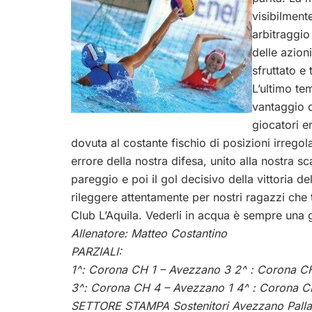
visibilmente
arbitraggio
delle azion
sfruttato e
L’ultimo te
vantaggio 
giocatori e
dovuta al costante fischio di posizioni irregol
errore della nostra difesa, unito alla nostra sc
pareggio e poi il gol decisivo della vittoria 
rileggere attentamente per nostri ragazzi che 
Club L’Aquila. Vederli in acqua è sempre una
Allenatore: Matteo Costantino
PARZIALI:
1^: Corona CH 1 – Avezzano 3 2^ : Corona C
3^: Corona CH 4 – Avezzano 1 4^ : Corona C
SETTORE STAMPA Sostenitori Avezzano Pall