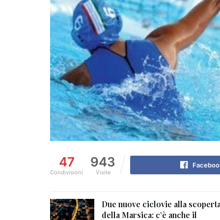
47
943
Faceboo
Condivisioni
Visite
Due nuove ciclovie alla scopert
della Marsica: c’è anche il