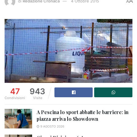
A
di
Redazione Cronaca
4 Ottobre 2015
A
47
943
Condivisioni
Visite
A Pescina lo sport abbatte le barriere: in
piazza arriva lo Showdown
9 AGOSTO 2026