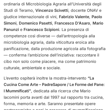
ordinaria di Microbiologia Agraria all’Università degli
Studi di Teramo,
Vincenzo Scivetti
, docente ONAV e
giudice internazionale di vini,
Fabrizio Valente
,
Paolo
Simoni
,
Domenico Pasetti
,
Francesco D’Asaro
,
Mario
Panunzi
e
Francesco Scipioni
. La presenza di
competenze così diverse — dall’antropologia alla
microbiologia agraria, dalla viticoltura eroica alla
panificazione, dalla produzione agricola alla fotografia
— conferma l’ambizione dell’iniziativa: raccontare il
cibo non solo come piacere, ma come patrimonio
culturale, ambientale e sociale.
L’evento ospiterà inoltre la mostra-intervento
“La
Cucina Come Arte – PadreSapore / Le Forme del Pane:
I Mummificati”
, dedicata alla ricerca che Mario
Iacomini porta avanti dal 1997 sul rapporto tra cucina,
forma, memoria e arte. Saranno presentate opere
gastronomiche e pani in processo di mummificazione,