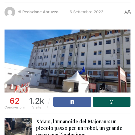
A
di
Redazione Abruzzo
6 Settembre 2023
A
62
1.2k
Condivisioni
Visite
XMajo, l’umanoide del Majorana: un
piccolo passo per un robot, un grande
passo per l’inclusione