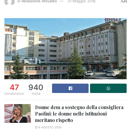
A
di
Redazione Attualità
31 Maggio 2016
A
47
940
Condivisioni
Visite
Donne dem a sostegno della consigliera
Paolini: le donne nelle istituzioni
meritano rispetto
6 AGOSTO 2026