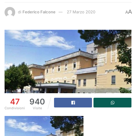
A
di
Federico Falcone
27 Marzo 2020
A
47
940
Condivisioni
Visite