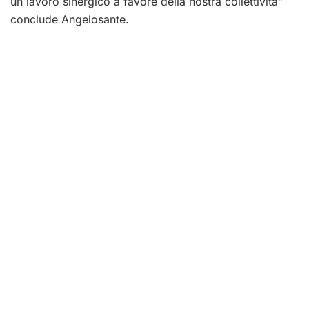
un lavoro sinergico a favore della nostra collettività”
conclude Angelosante.