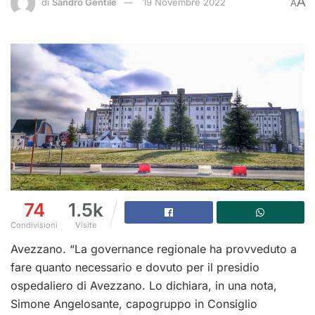
A
di
Sandro Gentile
19 Novembre 2022
A
74
1.5k
Condivisioni
Visite
Avezzano. “La governance regionale ha provveduto a
fare quanto necessario e dovuto per il presidio
ospedaliero di Avezzano. Lo dichiara, in una nota,
Simone Angelosante, capogruppo in Consiglio