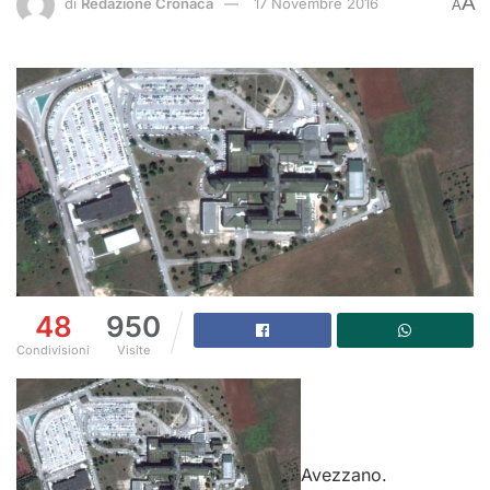
A
di
Redazione Cronaca
17 Novembre 2016
A
48
950
Condivisioni
Visite
Avezzano.