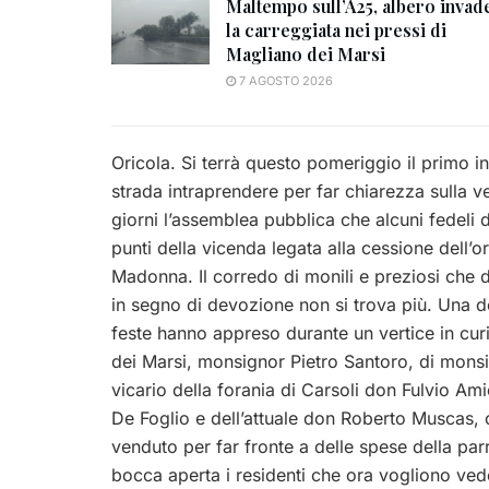
Maltempo sull’A25, albero invad
la carreggiata nei pressi di
Magliano dei Marsi
7 AGOSTO 2026
Oricola. Si terrà questo pomeriggio il primo in
strada intraprendere per far chiarezza sulla ven
giorni l’assemblea pubblica che alcuni fedeli
punti della vicenda legata alla cessione dell’or
Madonna. Il corredo di monili e preziosi che d
in segno di devozione non si trova più. Una 
feste hanno appreso durante un vertice in cur
dei Marsi, monsignor Pietro Santoro, di mons
vicario della forania di Carsoli don Fulvio Am
De Foglio e dell’attuale don Roberto Muscas, c
venduto per far fronte a delle spese della parr
bocca aperta i residenti che ora vogliono vede