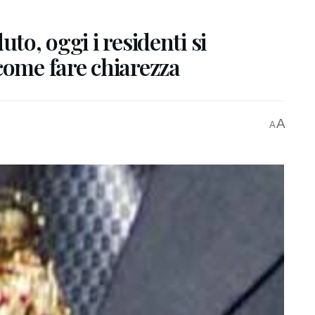
to, oggi i residenti si
come fare chiarezza
A
A