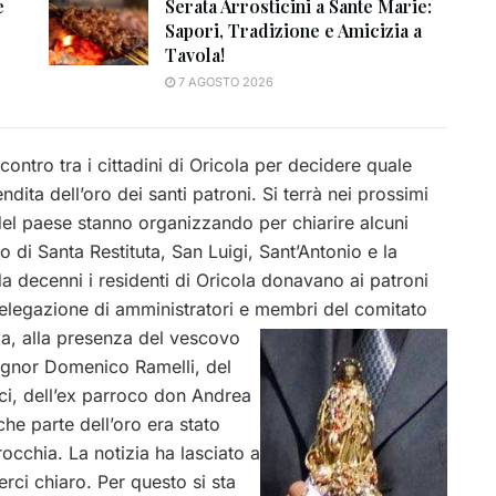
e
Serata Arrosticini a Sante Marie:
Sapori, Tradizione e Amicizia a
Tavola!
7 AGOSTO 2026
contro tra i cittadini di Oricola per decidere quale
dita dell’oro dei santi patroni. Si terrà nei prossimi
 del paese stanno organizzando per chiarire alcuni
o di Santa Restituta, San Luigi, Sant’Antonio e la
a decenni i residenti di Oricola donavano ai patroni
delegazione di amministratori e membri del comitato
ia,
alla presenza del vescovo
ignor Domenico Ramelli, del
ici, dell’ex parroco don Andrea
he parte dell’oro era stato
occhia. La notizia ha lasciato a
rci chiaro. Per questo si sta