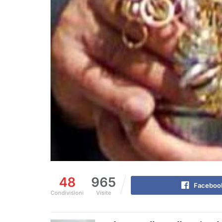
48
965
Faceboo
Condivisioni
Visite