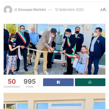
A
di
Giuseppe Maritato
12 Settembre 2020
A
50
995
Condivisioni
Visite