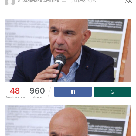
A
di
Redazione Attualità
3 Marzo 2022
A
48
960
Condivisioni
Visite