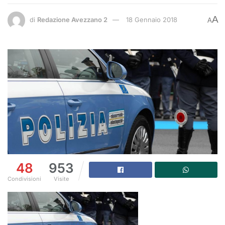
A
di
Redazione Avezzano 2
18 Gennaio 2018
A
48
953
Condivisioni
Visite