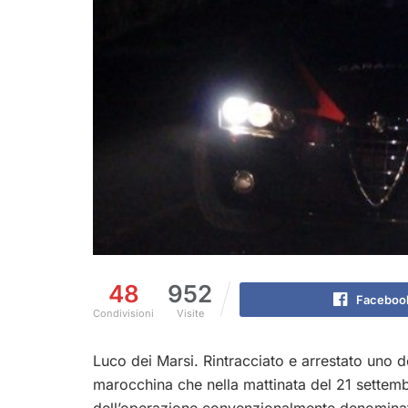
48
952
Faceboo
Condivisioni
Visite
Luco dei Marsi. Rintracciato e arrestato uno de
marocchina che nella mattinata del 21 settembre