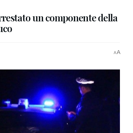
rrestato un componente della
uco
A
A