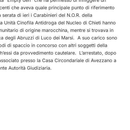
a “Empty den” che ha permesso di infliggere un
centi che aveva quale principale punto di riferimento
 serata di ieri i Carabinieri del N.O.R. della
 Unità Cinofila Antidroga del Nucleo di Chieti hanno
omunitario di origine marocchina, mentre si trovava in
ca degli Abruzzi
di Luco dei Marsi. A suo carico sono
isodi di spaccio in concorso con altri soggetti della
ch’essi da provvedimento cautelare. L’arrestato, dopo
to associato presso la Casa Circondariale di Avezzano a
te Autorità Giudiziaria.