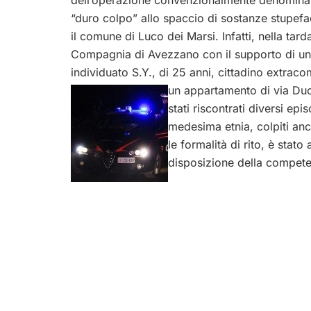
dell’operazione convenzionalmente denominat
“duro colpo” allo spaccio di sostanze stupefa
il comune di Luco dei Marsi. Infatti, nella tarda
Compagnia di Avezzano con il supporto di una
individuato S.Y., di 25 anni, cittadino extrac
un appartamento di via Du
stati riscontrati diversi ep
medesima etnia, colpiti an
le formalità di rito, è sta
disposizione della competen