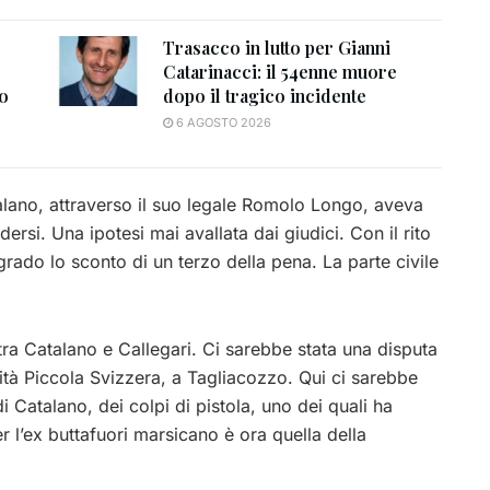
Trasacco in lutto per Gianni
Catarinacci: il 54enne muore
to
dopo il tragico incidente
6 AGOSTO 2026
talano, attraverso il suo legale Romolo Longo, aveva
ersi. Una ipotesi mai avallata dai giudici. Con il rito
rado lo sconto di un terzo della pena. La parte civile
a Catalano e Callegari. Ci sarebbe stata una disputa
lità Piccola Svizzera, a Tagliacozzo. Qui ci sarebbe
di Catalano, dei colpi di pistola, uno dei quali ha
r l’ex buttafuori marsicano è ora quella della