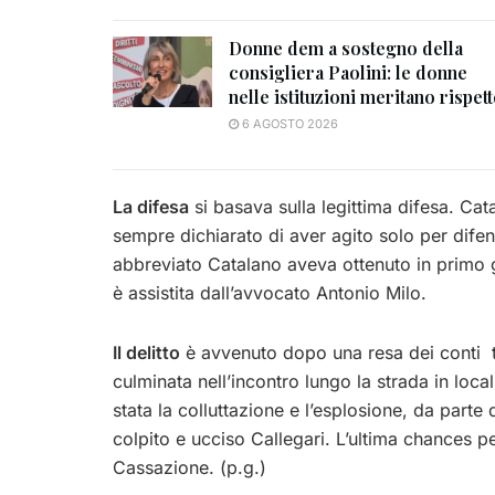
Donne dem a sostegno della
consigliera Paolini: le donne
nelle istituzioni meritano rispet
6 AGOSTO 2026
La difesa
si basava sulla legittima difesa. Ca
sempre dichiarato di aver agito solo per difend
abbreviato Catalano aveva ottenuto in primo g
è assistita dall’avvocato Antonio Milo.
Il delitto
è avvenuto dopo una resa dei conti tr
culminata nell’incontro lungo la strada in loca
stata la colluttazione e l’esplosione, da parte 
colpito e ucciso Callegari. L’ultima chances pe
Cassazione. (p.g.)