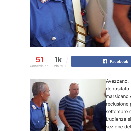
51
1k
Facebook
Condivisioni
Visite
Avezzano. S
depositato 
marsicano 
reclusione 
settembre d
L’udienza s
sezione de