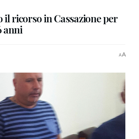
o il ricorso in Cassazione per
 anni
A
A