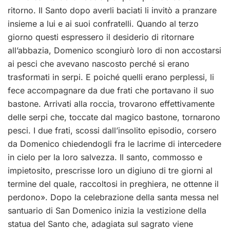
ritorno. Il Santo dopo averli baciati li invitò a pranzare
insieme a lui e ai suoi confratelli. Quando al terzo
giorno questi espressero il desiderio di ritornare
all’abbazia, Domenico scongiurò loro di non accostarsi
ai pesci che avevano nascosto perché si erano
trasformati in serpi. E poiché quelli erano perplessi, li
fece accompagnare da due frati che portavano il suo
bastone. Arrivati alla roccia, trovarono effettivamente
delle serpi che, toccate dal magico bastone, tornarono
pesci. I due frati, scossi dall’insolito episodio, corsero
da Domenico chiedendogli fra le lacrime di intercedere
in cielo per la loro salvezza. Il santo, commosso e
impietosito, prescrisse loro un digiuno di tre giorni al
termine del quale, raccoltosi in preghiera, ne ottenne il
perdono». Dopo la celebrazione della santa messa nel
santuario di San Domenico inizia la vestizione della
statua del Santo che, adagiata sul sagrato viene