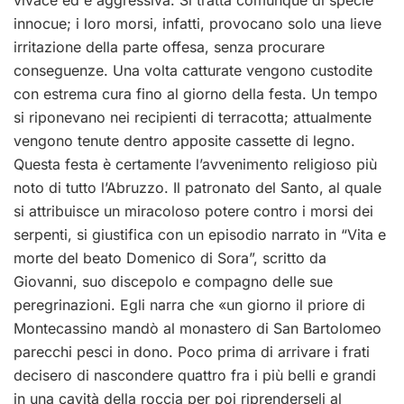
vivace ed è aggressiva. Si tratta comunque di specie
innocue; i loro morsi, infatti, provocano solo una lieve
irritazione della parte offesa, senza procurare
conseguenze. Una volta catturate vengono custodite
con estrema cura fino al giorno della festa. Un tempo
si riponevano nei recipienti di terracotta; attualmente
vengono tenute dentro apposite cassette di legno.
Questa festa è certamente l’avvenimento religioso più
noto di tutto l’Abruzzo. Il patronato del Santo, al quale
si attribuisce un miracoloso potere contro i morsi dei
serpenti, si giustifica con un episodio narrato in “Vita e
morte del beato Domenico di Sora”, scritto da
Giovanni, suo discepolo e compagno delle sue
peregrinazioni. Egli narra che «un giorno il priore di
Montecassino mandò al monastero di San Bartolomeo
parecchi pesci in dono. Poco prima di arrivare i frati
decisero di nascondere quattro fra i più belli e grandi
in una cavità della roccia per poi riprenderseli al