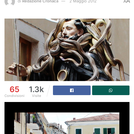
A
di
Redazione Cronaca
2 Maggio 2012
A
65
1.3k
Condivisioni
Visite