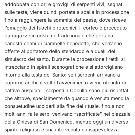
addobbata con ori e grovigli di serpenti vivi, segnati
sulle teste; viene quindi portata a spalla in processione
fino a raggiungere la sommità del paese, dove riceve
l’omaggio dei fuochi pirotecnici. Il corteo è preceduto
da ragazze in costume tradizionale che portano
canestri colmi di ciambelle benedette, che verranno
offerte al portatore dello stendardo e a quelli del
simulacro del santo. Durante la processione i rettili si
intrecciano in spirali scenografiche e si attorcigliano
intorno alla testa del Santo: se i serpenti arrivano a
coprirne anche il volto l’avvenimento viene ritenuto di
cattivo auspicio. I serpenti a Cocullo sono più rispettati
che altrove, specialmente da quando è venuta meno la
consuetudine ucciderli alla fine del rituale: fino a non
molti anni fa le serpi venivano “sacrificate” nel piazzale
della Chiesa di San Domenico, mentre oggi un diverso
spirito religioso e una intervenuta consapevolezza