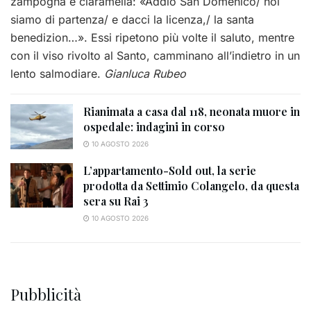
zampogna e ciaramella: «Addio San Domenico/ noi
siamo di partenza/ e dacci la licenza,/ la santa
benedizion…». Essi ripetono più volte il saluto, mentre
con il viso rivolto al Santo, camminano all’indietro in un
lento salmodiare.
Gianluca Rubeo
Rianimata a casa dal 118, neonata muore in
ospedale: indagini in corso
10 AGOSTO 2026
L’appartamento-Sold out, la serie
prodotta da Settimio Colangelo, da questa
sera su Rai 3
10 AGOSTO 2026
Pubblicità