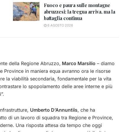
Fuoco e paura sulle montagne
abruzzesi: la tregua arriva, ma la
battaglia continua
6 AGOSTO 2026
dente della Regione Abruzzo,
Marco Marsilio
– diamo
. Le Province in maniera equa avranno ora le risorse
re la viabilità secondaria, fondamentale per la vita
ontrastare lo spopolamento delle aree interne e più
”.
Infrastrutture,
Umberto D’Annuntiis
, che ha
rutto di un lavoro di squadra tra Regione e Province,
moderne. Una risposta attesa da tempo che oggi