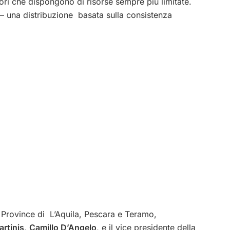
tori che dispongono di risorse sempre più limitate.
– una distribuzione basata sulla consistenza
e Province di L’Aquila, Pescara e Teramo,
artinis
,
Camillo D’Angelo
, e il vice presidente della