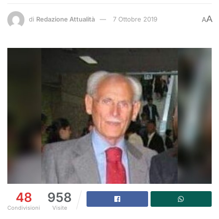
A
di
Redazione Attualità
7 Ottobre 2019
A
48
958
Condivisioni
Visite