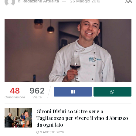
A
di
Redazione Attualità
26 Maggio 2016
A
48
962
Condivisioni
Visite
Gironi Divini 2026: tre sere a
Tagliacozzo per vivere il vino d’Abruzzo
da ogni lato
9 AGOSTO 2026