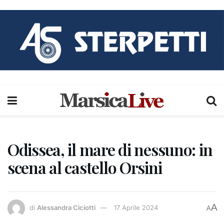
Odissea, il mare di nessuno: in
scena al castello Orsini
A
di
Alessandra Ciciotti
17 Aprile 2024
A