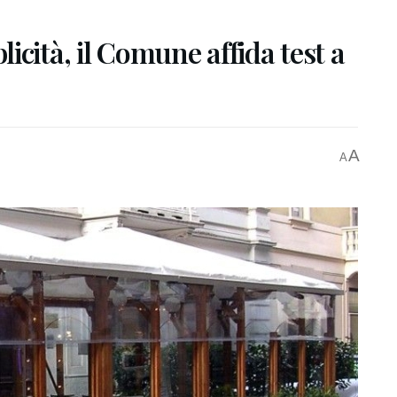
icità, il Comune affida test a
A
A