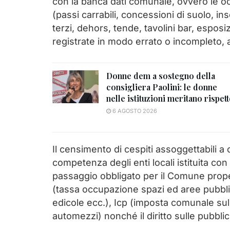
con la banca dati comunale, ovvero le oc
(passi carrabili, concessioni di suolo, ins
terzi, dehors, tende, tavolini bar, espos
registrate in modo errato o incompleto, a
Donne dem a sostegno della
consigliera Paolini: le donne
nelle istituzioni meritano rispet
6 AGOSTO 2026
Il censimento di cespiti assoggettabili a
competenza degli enti locali istituita con
passaggio obbligato per il Comune proped
(tassa occupazione spazi ed aree pubblic
edicole ecc.), Icp (imposta comunale sulla
automezzi) nonché il diritto sulle pubblic