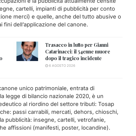
cupazioni e la pubblicità attualmente censite
egne, cartelli, impianti di pubblicità per conto
izione merci) e quelle, anche del tutto abusive o
i fini dell’applicazione del canone.
Trasacco in lutto per Gianni
Catarinacci: il 54enne muore
to
dopo il tragico incidente
6 AGOSTO 2026
 canone unico patrimoniale, entrata di
 la legge di bilancio nazionale 2020, è un
eutico al riordino del settore tributi: Tosap
he: passi carrabili, mercati, dehors, chioschi,
 pubblicità: insegne, cartelli, vetrofanie,
he affissioni (manifesti, poster, locandine).