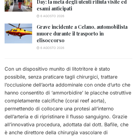
Day: la metà degli utenti rifiuta visite ed
esami anticipati
6 AGOSTO 2026
Grave incidente a Celano, automobilista
muore durante il trasporto in
elisoccorso
6 AGOSTO 2026
Con un dispositivo munito di litotritore è stato
possibile, senza praticare tagli chirurgici, trattare
l’occlusione dell’aorta addominale con onde d’urto che
hanno consentito di ‘ammorbidire’ le placche ostruttive
completamente calcifiche (coral reef aorta),
permettendo di collocare una protesi all’interno
dell’arteria e di ripristinare il flusso sanguigno. Grazie
all’innovativa procedura, adottata dal dott. Bafile, che
è anche direttore della chirurgia vascolare di