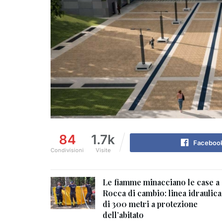
84
1.7k
Faceboo
Condivisioni
Visite
Le fiamme minacciano le case a
Rocca di cambio: linea idraulica
di 300 metri a protezione
dell’abitato