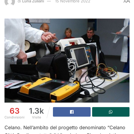
A
di
Luna Zuliani
15 Novembre 2022
A
63
1.3k
Condivisioni
Visite
Celano. Nell’ambito del progetto denominato “Celano