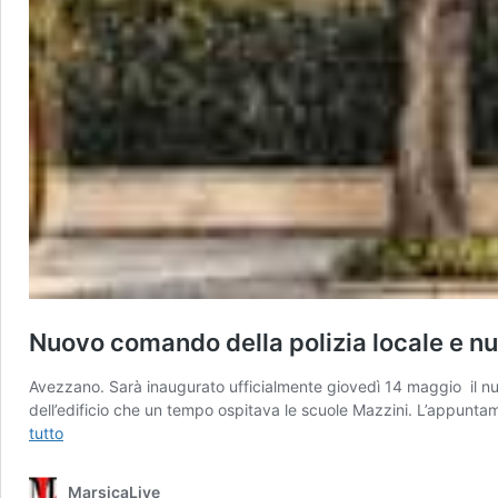
Nuovo comando della polizia locale e nuo
Avezzano. Sarà inaugurato ufficialmente giovedì 14 maggio il nuo
dell’edificio che un tempo ospitava le scuole Mazzini. L’appuntam
Nuovo
tutto
comando
della
MarsicaLive