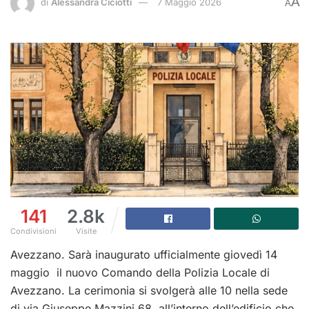
A
di
Alessandra Ciciotti
7 Maggio 2026
A
141
2.8k
Condivisioni
Visite
Avezzano. Sarà inaugurato ufficialmente giovedì 14
maggio il nuovo Comando della Polizia Locale di
Avezzano. La cerimonia si svolgerà alle 10 nella sede
di via Giuseppe Mazzini 68, all’interno dell’edificio che