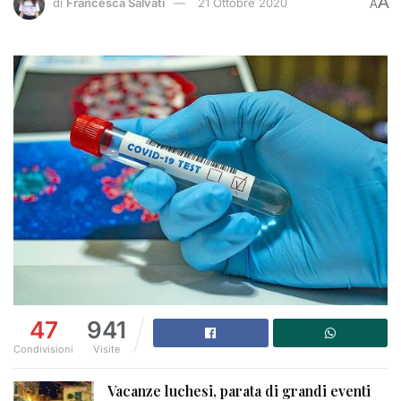
A
di
Francesca Salvati
21 Ottobre 2020
A
47
941
Condivisioni
Visite
Vacanze luchesi, parata di grandi eventi