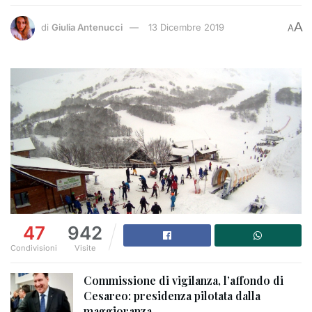
A
di
Giulia Antenucci
13 Dicembre 2019
A
47
942
Condivisioni
Visite
Commissione di vigilanza, l’affondo di
Cesareo: presidenza pilotata dalla
maggioranza