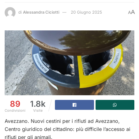
A
di
Alessandra Ciciotti
20 Giugno 2025
A
89
1.8k
Condivisioni
Visite
Avezzano. Nuovi cestini per i rifiuti ad Avezzano,
Centro giuridico del cittadino: più difficile l’accesso ai
rifiuti per gli animali.