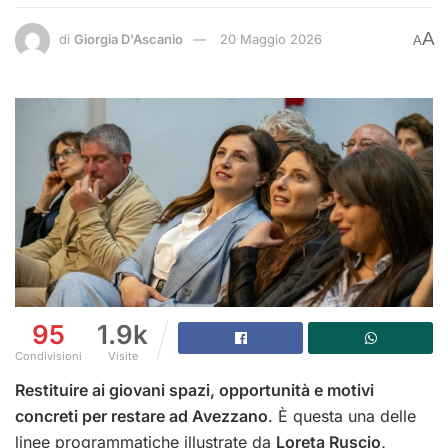
A
di
Giorgia D'Ascanio
20 Maggio 2026
A
95
1.9k
Condivisioni
Visite
Restituire ai giovani spazi, opportunità e motivi
concreti per restare ad Avezzano
. È questa una delle
linee programmatiche illustrate da
Loreta Ruscio,