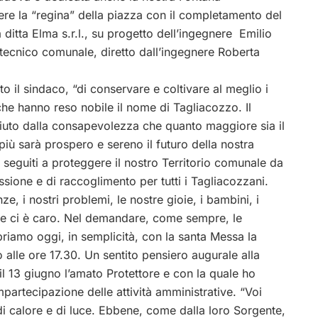
sere la “regina” della piazza con il completamento del
 ditta Elma s.r.l., su progetto dell’ingegnere Emilio
 tecnico comunale, diretto dall’ingegnere Roberta
ato il sindaco, “di conservare e coltivare al meglio i
 che hanno reso nobile il nome di Tagliacozzo. Il
ciuto dalla consapevolezza che quanto maggiore sia il
 più sarà prospero e sereno il futuro della nostra
o seguiti a proteggere il nostro Territorio comunale da
ssione e di raccoglimento per tutti i Tagliacozzani.
e, i nostri problemi, le nostre gioie, i bambini, i
 che ci è caro. Nel demandare, come sempre, le
ebriamo oggi, in semplicità, con la santa Messa la
 alle ore 17.30. Un sentito pensiero augurale alla
 13 giugno l’amato Protettore e con la quale ho
mpartecipazione delle attività amministrative. “Voi
 di calore e di luce. Ebbene, come dalla loro Sorgente,