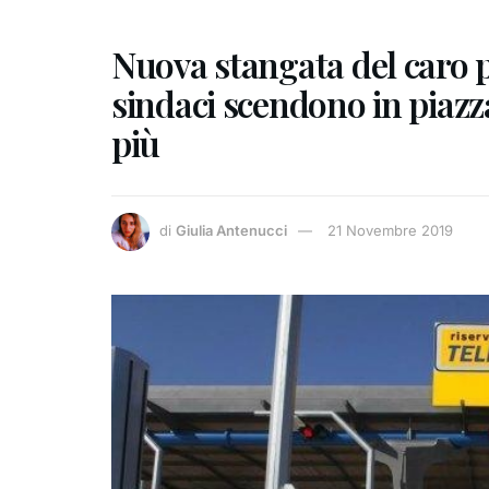
Nuova stangata del caro p
sindaci scendono in piazza
più
di
Giulia Antenucci
21 Novembre 2019