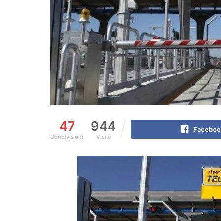
47
944
Faceboo
Condivisioni
Visite