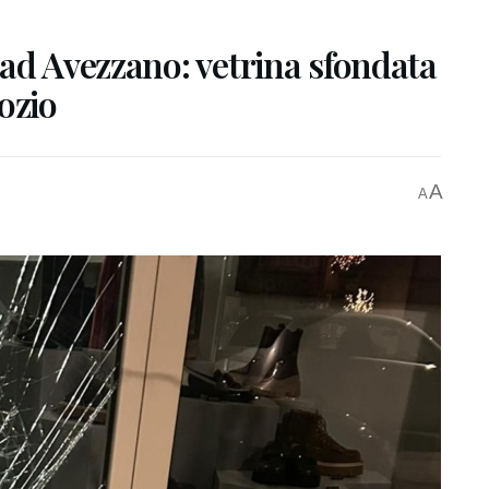
ad Avezzano: vetrina sfondata
ozio
A
A