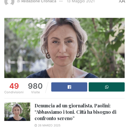
A
di
Redazione Cronaca
13 Maggio 2021
A
49
980
Condivisioni
Visite
Denuncia ad un giornalista, Paolini:
“Abbassiamo i toni. Città ha bisogno di
confronto sereno”
26 MARZO 2025