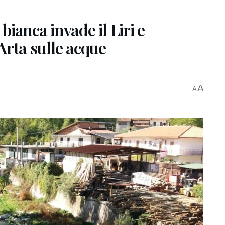
ianca invade il Liri e
’Arta sulle acque
A
A