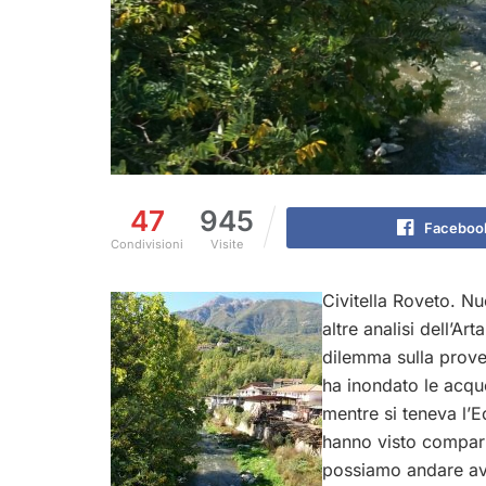
47
945
Faceboo
Condivisioni
Visite
Civitella Roveto. Nu
altre analisi dell’Ar
dilemma sulla prove
ha inondato le acqu
mentre si teneva l’E
hanno visto compari
possiamo andare ava