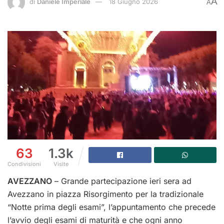
A
di
Daniele Imperiale
18 Giugno 2026
A
63
1.3k
Condivisioni
Visite
AVEZZANO
– Grande partecipazione ieri sera ad
Avezzano in piazza Risorgimento per la tradizionale
“Notte prima degli esami”, l’appuntamento che precede
l’avvio degli esami di maturità e che ogni anno